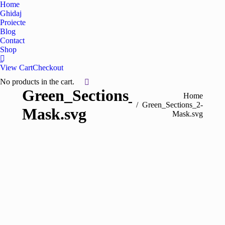
Home
Ghidaj
Proiecte
Blog
Contact
Shop
View Cart
Checkout
No products in the cart.
Green_Sections_2-
You are here:
Home
Green_Sections_2-
Mask.svg
Mask.svg