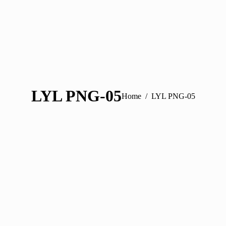
LYL PNG-05
You are here:
Home
LYL PNG-05