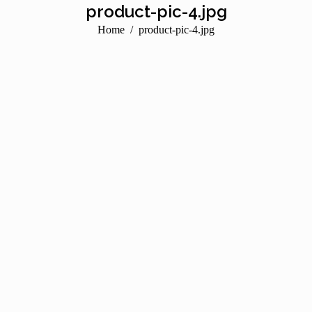
product-pic-4.jpg
You are here:
Home
product-pic-4.jpg