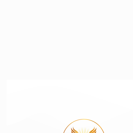
Careul de A și pandemia
Dezvoltare Personală
,
Leadership
04/09/2020
Septembrie 2030 Imaginează-ți că eu și cu tine st
Read post